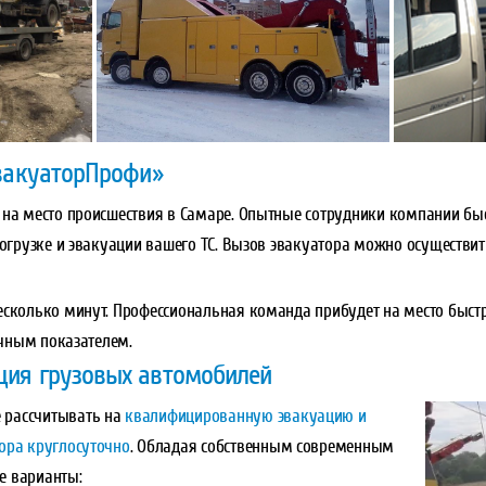
ЭвакуаторПрофи»
 на место происшествия в Самаре. Опытные сотрудники компании бы
погрузке и эвакуации вашего ТС. Вызов эвакуатора можно осуществит
есколько минут. Профессиональная команда прибудет на место быст
личным показателем.
ция грузовых автомобилей
 рассчитывать на
квалифицированную эвакуацию и
ора круглосуточно
. Обладая собственным современным
е варианты: