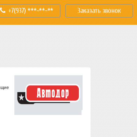
+7(937) ***-**-**
Заказать звонок
ующие