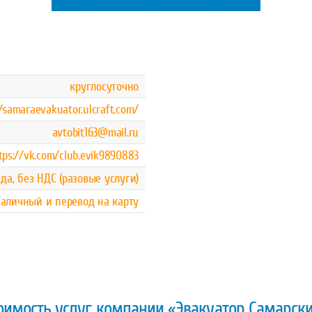
круглосуточно
//samaraevakuator.ulcraft.com/
avtobit163@mail.ru
tps://vk.com/club.evik9890883
да, без НДС (разовые услуги)
аличный и перевод на карту
оимость услуг компании «Эвакуатор Самарск