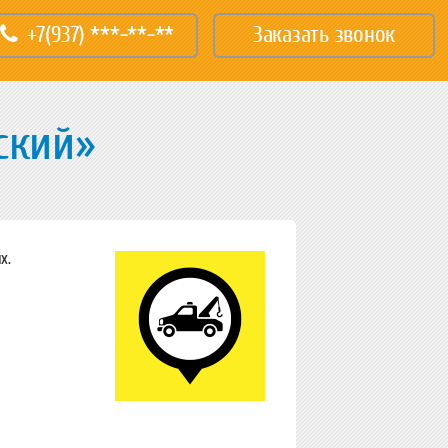
+7(937) ***-**-**
Заказать звонок
ский»
х.