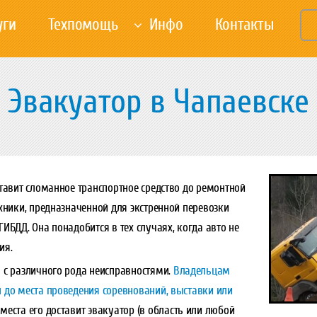
уги
Техпомощь
Инфо
Контакты
Эвакуатор в Чапаевске
ставит сломанное транспортное средство до ремонтной
хники, предназначенной для экстренной перевозки
ИБДД. Она понадобится в тех случаях, когда авто не
ия.
 с различного рода неисправностями.
Владельцам
 до места проведения соревнований, выставки или
 места его доставит эвакуатор (в область или любой