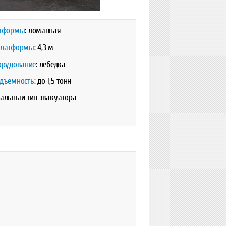
тформы
: ломанная
платформы
: 4,3 м
орудование
: лебедка
одъемность
: до 1,5 тонн
альный тип эвакуатора