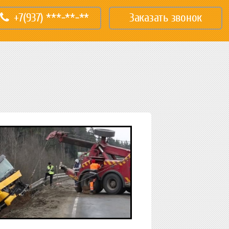
+7(937) ***-**-**
Заказать звонок