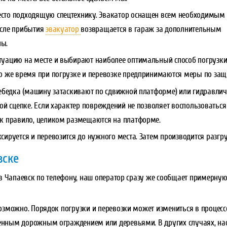
есто подходящую спецтехнику. Эвакатор оснащен всем необходимым
осле прибытия
эвакуатор
возвращается в гараж за дополнительным
ны.
туацию на месте и выбирают наиболее оптимальный способ погрузки
то же время при погрузке и перевозке предпринимаются меры по защ
 лебедка (машину затаскивают по сдвижной платформе) или гидравли
кой сцепке. Если характер повреждений не позволяет воспользоватьс
ак правило, целиком размещаются на платформе.
сируется и перевозится до нужного места. Затем производится разгру
вске
в Чапаевск по телефону, наш оператор сразу же сообщает примерную
зможно. Порядок погрузки и перевозки может измениться в процесс
ным дорожным ограждением или деревьями. В других случаях, наоб