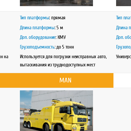
Тип платформы
: прямая
Тип
пла
Длина платформы
: 5 м
Длина 
Доп. оборудование
: КМУ
Доп. об
Грузоподъемность
: до 5 тонн
Грузоп
нн на
Используется для погрузки неисправных авто,
Универс
вытаскивания из труднодоступных мест
MAN