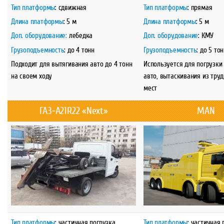
Тип платформы
: сдвижная
Тип платформы
: прямая
Длина платформы
: 5 м
Длина платформы
: 5 м
Доп. оборудование:
лебедка
Доп. оборудование
: КМУ
Грузоподъемность
: до 4 тонн
Грузоподъемность
: до 5 то
Подходит для вытягивания авто до 4 тонн
Используется для погрузки
на своем ходу
авто, вытаскивания из тру
мест
ГАЗ-A21R22 «Next»
MAN
Тип платформы
: частичная погрузка
Тип платформы
: частичная 