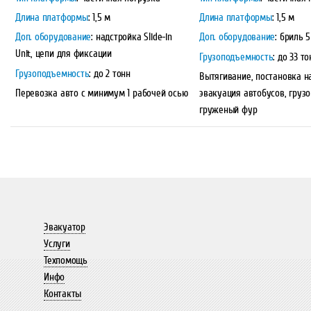
Длина платформы
: 1,5 м
Длина платформы
: 1,5 м
Доп. оборудование
:
надстройка Slide-in
Доп. оборудование
: бриль 5
Unit, цепи для фиксации
Грузоподъемность
: до 33 то
Грузоподъемность
: до 2 тонн
Вытягивание, постановка н
Перевозка авто с минимум 1 рабочей осью
эвакуация автобусов, грузо
груженый фур
Эвакуатор
Услуги
Техпомощь
Инфо
Контакты